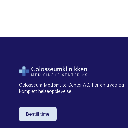
Ny ØNH-avdeling hos CKMS
Les mer
Colosseum Medisinske Senter AS. For en trygg og
komplett helseopplevelse.
Bestill time