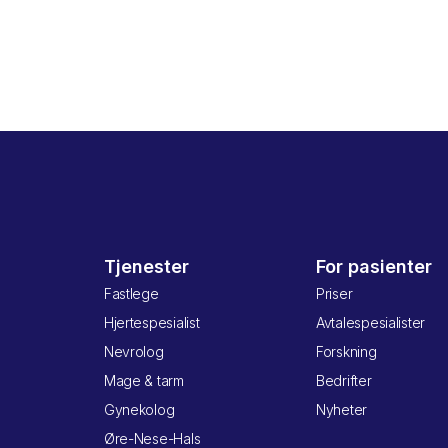
Tjenester
For pasienter
Fastlege
Priser
Hjertespesialist
Avtalespesialister
Nevrolog
Forskning
Mage & tarm
Bedrifter
Gynekolog
Nyheter
Øre-Nese-Hals