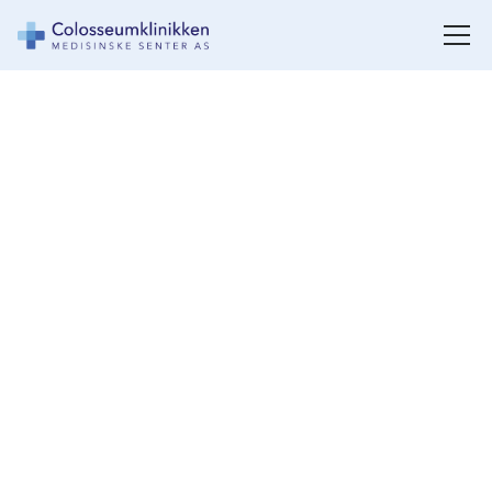
Gastrokirurgi og
gastroenterologi
Vi tilbyr en rekke tjenester innen mage- og
tarmsystemet. Vi har et team av erfarne
gastrokirurgier som kan hjelpe deg med å
diagnostisere og behandle dine mage- og
tarmbekymringer og tilstander.
Bestill time