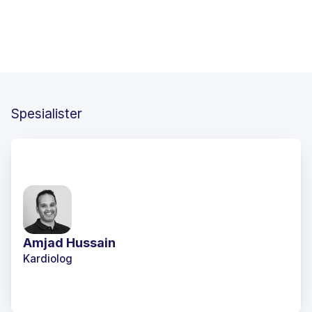
Innholdet på denne siden er utarbeidet og
kardiologer og
kvalitetssikret av våre
hjertespesialister
Informasjonen på denne siden er ment som generell informasjon og
erstatter ikke individuell medisinsk vurdering, diagnostikk eller
behandling. Symptomer, funn og behandlingsanbefalinger vurderes
alltid i sammenheng med pasientens helhetlige helsesituasjon av
kvalifisert helsepersonell ved Colosseumklinikken Medisinske Senter.
Spesialister
Amjad Hussain
Kardiolog