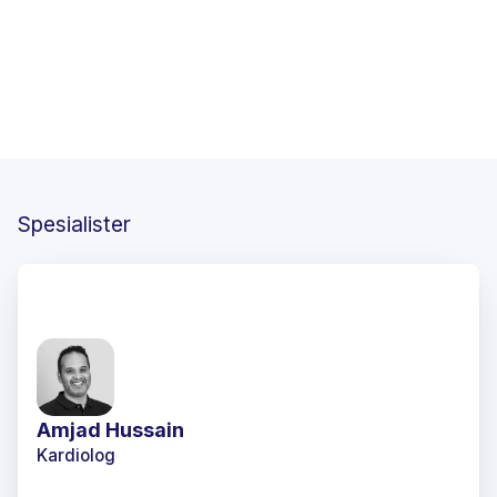
Bestill time
Innholdet på denne siden er utarbeidet og
kardiologer og
kvalitetssikret av våre
hjertespesialister
Informasjonen på denne siden er ment som generell informasjon og
erstatter ikke individuell medisinsk vurdering, diagnostikk eller
behandling. Symptomer, funn og behandlingsanbefalinger vurderes
alltid i sammenheng med pasientens helhetlige helsesituasjon av
kvalifisert helsepersonell ved Colosseumklinikken Medisinske Senter.
Spesialister
Amjad Hussain
Kardiolog